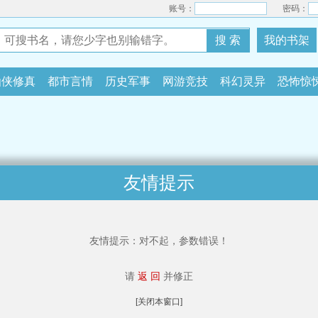
账号：
密码：
搜 索
我的书架
仙侠修真
都市言情
历史军事
网游竞技
科幻灵异
恐怖惊
友情提示
友情提示：对不起，参数错误！
请
返 回
并修正
[关闭本窗口]