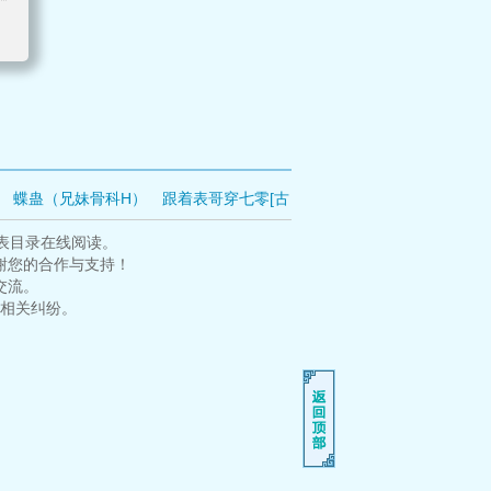
蝶蛊（兄妹骨科H）
跟着表哥穿七零[古
！
六零年代我哥是卷王
猫猫也要养家糊
表目录在线阅读。
谢您的合作与支持！
交流。
相关纠纷。