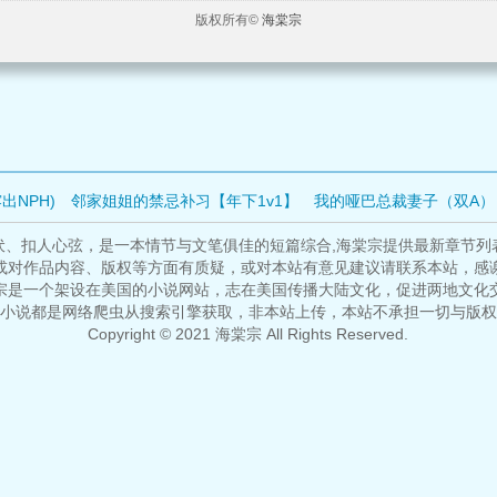
版权所有©
海棠宗
出NPH)
邻家姐姐的禁忌补习【年下1v1】
我的哑巴总裁妻子（双A）
权宦
半坏
咸鱼夫妇今天也想躺平
皇女翠花
糟糕，是绿眼睛男魅魔
伏、扣人心弦，是一本情节与文笔俱佳的短篇综合,海棠宗提供最新章节列
或对作品内容、版权等方面有质疑，或对本站有意见建议请联系本站，感
口
少爷穿错了
破窗效应
宗是一个架设在美国的小说网站，志在美国传播大陆文化，促进两地文化
小说都是网络爬虫从搜索引擎获取，非本站上传，本站不承担一切与版权
Copyright © 2021 海棠宗 All Rights Reserved.