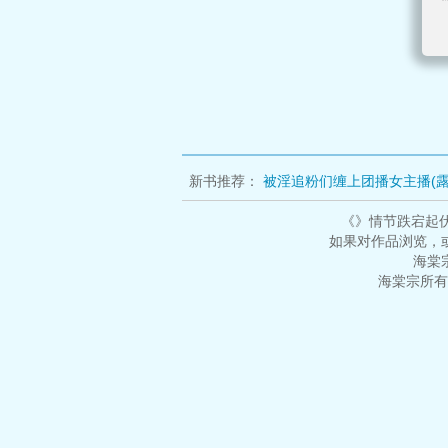
新书推荐：
被淫追粉们缠上团播女主播(露
穿今]
咦！恋爱系统还能这么用吗
三嫁
《》情节跌宕起
如果对作品浏览，
海棠
海棠宗所有