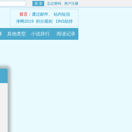
登 录
忘记密码
用户注册
留言：
通过邮件
、
站内短信
净网2019
积分规则
DNS劫持
悚
其他类型
小说排行
阅读记录