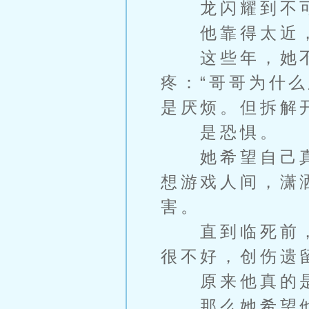
龙闪耀到不可
他靠得太近，
这些年，她不
疼：“哥哥为什
是厌烦。但拆解
是恐惧。
她希望自己真
想游戏人间，潇
害。
直到临死前，
很不好，创伤遗
原来他真的是
那么她希望他