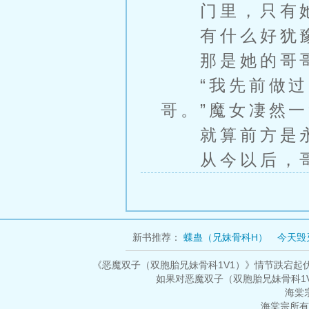
门里，只有她
有什么好犹豫
那是她的哥哥
“我先前做过一
哥。”魔女凄然一
就算前方是永
从今以后，哥
新书推荐：
蝶蛊（兄妹骨科H）
今天毁
导
末武年代
御兽飞
《恶魔双子（双胞胎兄妹骨科1V1）》情节跌宕起
如果对恶魔双子（双胞胎兄妹骨科1
海棠
海棠宗所有