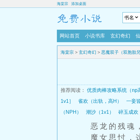
海棠宗
添加桌面
网站首页
小说书库
玄幻奇幻
海棠宗
>
玄幻奇幻
>
恶魔双子（双胞胎兄
推荐阅读：
优质肉棒攻略系统（np
1v1］
雀欢（出轨，高H）
一妾皆
（NPH）
潮沙（1v1）
碎玉成欢
恶龙的残魂，
魔女思忖，这