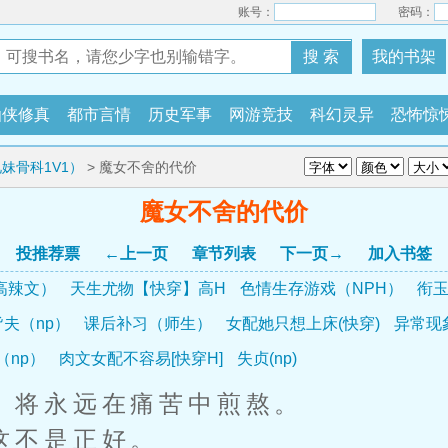
账号：
密码：
搜 索
我的书架
仙侠修真
都市言情
历史军事
网游竞技
科幻灵异
恐怖惊
妹骨科1V1）
> 魔女不舍的代价
魔女不舍的代价
投推荐票
←上一页
章节列表
下一页→
加入书签
高辣文）
天生尤物【快穿】高H
色情生存游戏（NPH）
衔玉
夫（np）
课后补习（师生）
女配她只想上床(快穿)
异常现
（np）
肉文女配不容易[快穿H]
失贞(np)
将永远在痛苦中煎熬。
不是正好。