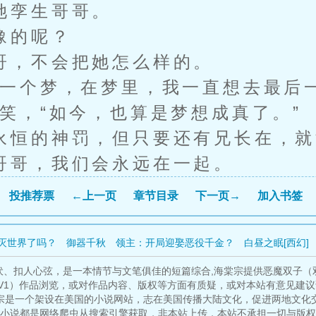
孪生哥哥。
的呢？
，不会把她怎么样的。
个梦，在梦里，我一直想去最后
笑，“如今，也算是梦想成真了。”
恒的神罚，但只要还有兄长在，就
哥，我们会永远在一起。
投推荐票
←上一页
章节目录
下一页→
加入书签
灭世界了吗？
御器千秋
领主：开局迎娶恶役千金？
白昼之眠[西幻]
升
敲响鐘声之人
夜鹰夫人
白骨大圣
从傀儡皇子到黑夜君王
我被
伏、扣人心弦，是一本情节与文笔俱佳的短篇综合,海棠宗提供恶魔双子（
V1）作品浏览，或对作品内容、版权等方面有质疑，或对本站有意见建
宗是一个架设在美国的小说网站，志在美国传播大陆文化，促进两地文化
小说都是网络爬虫从搜索引擎获取，非本站上传，本站不承担一切与版权