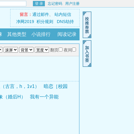
登 录
忘记密码
用户注册
留言：
通过邮件
、
站内短信
净网2019
积分规则
DNS劫持
悚
其他类型
小说排行
阅读记录
翻页
夜间
（古言，h，1v1）
暗恋［校园
象（婚后H）
我有一个异能