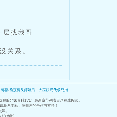
一层找我哥
没关系。
缚指/偷窥魔头师姐后
大巫妖现代求死指
迫挖了邪神的墙脚
夏逆
双胞胎兄妹骨科1V1）最新章节列表目录在线阅读。
议请联系本站，感谢您的合作与支持！
交流。
相关纠纷。