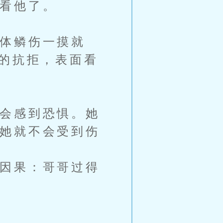
看他了。
体鳞伤一摸就
日的抗拒，表面看
会感到恐惧。她
她就不会受到伤
因果：哥哥过得